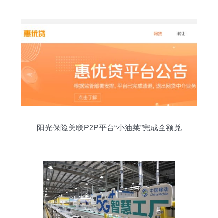
阳光保险关联P2P平台“小油菜”完成全额兑
付 实控人卸任法人释放转型信号